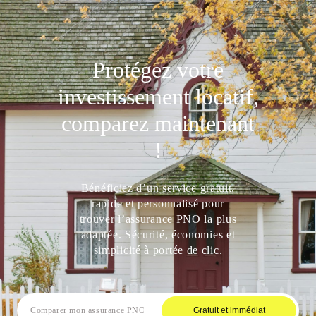
Protégez votre
investissement locatif,
comparez maintenant
!
Bénéficiez d’un service gratuit,
rapide et personnalisé pour
trouver l’assurance PNO la plus
adaptée. Sécurité, économies et
simplicité à portée de clic.
Gratuit et immédiat