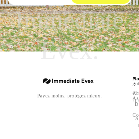
Immediate
Evex.
Na
Art
No
gu
Ac
Ch
Payez moins, protégez mieux.
As
d’
D
Co
A