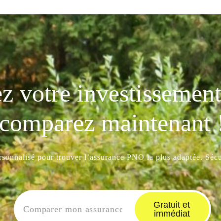
z votre investissement 
comparez maintenant 
ersonnalisé pour trouver l’assurance PNO la plus adaptée. Sécur
Gratuit et
immédiat