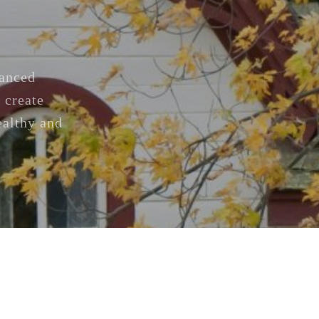
vanced
 create
ealthy and