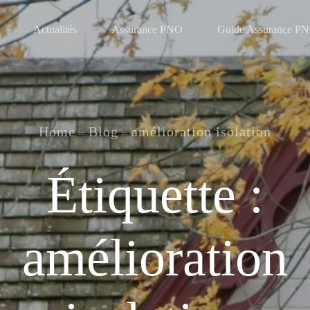
Actualités
Assurance PNO
Guide Assurance P
Home
Blog
amélioration isolation
Étiquette :
amélioration