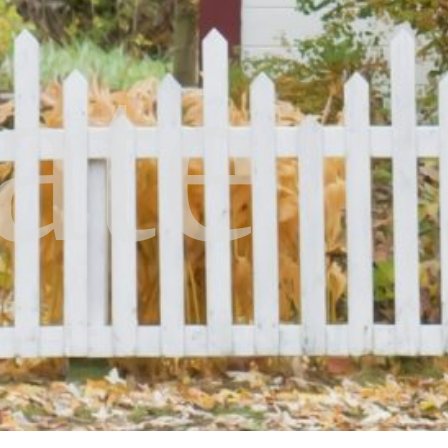
ate
.