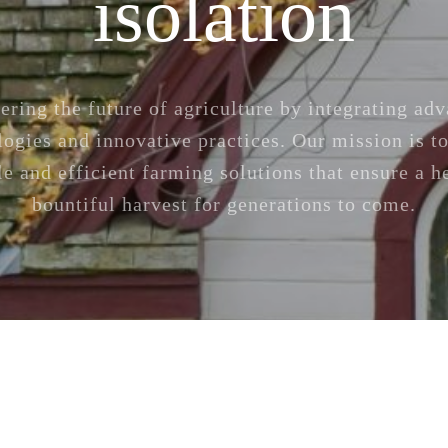
isolation
ering the future of agriculture by integrating ad
logies and innovative practices. Our mission is to
le and efficient farming solutions that ensure a h
bountiful harvest for generations to come.