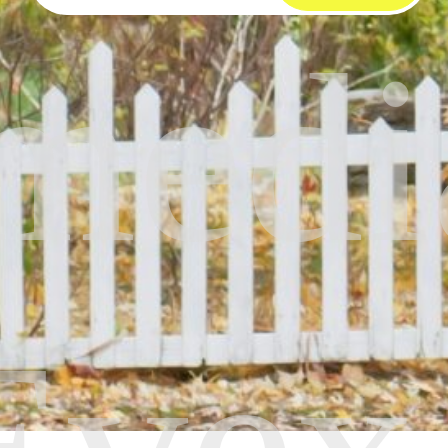
medi
Evex