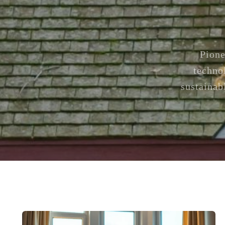
Pione
techno
sustainab