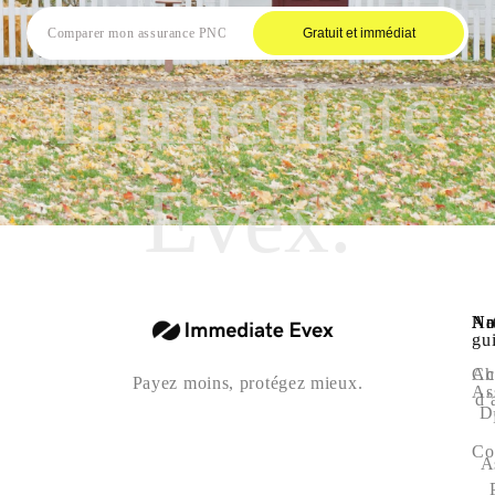
Gratuit et immédiat
Immediate
Evex.
Na
Art
No
gu
Ac
Ch
Payez moins, protégez mieux.
As
d’
D
Co
A