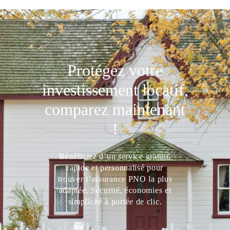
Protégez votre
investissement locatif,
comparez maintenant
!
Bénéficiez d’un service gratuit,
rapide et personnalisé pour
trouver l’assurance PNO la plus
adaptée. Sécurité, économies et
simplicité à portée de clic.