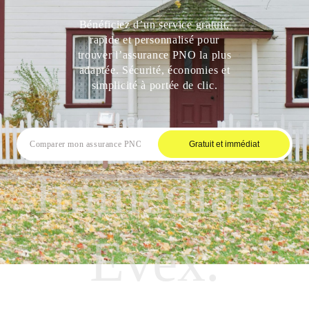
Bénéficiez d’un service gratuit,
rapide et personnalisé pour
trouver l’assurance PNO la plus
adaptée. Sécurité, économies et
simplicité à portée de clic.
Gratuit et immédiat
Immediate
Evex.