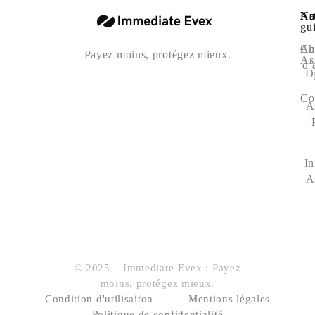
Na
Art
No
gu
Ac
Ch
Payez moins, protégez mieux.
As
d’
D
Co
A
In
A
© 2025 – Immediate-Evex : Payez
moins, protégez mieux.
Condition d'utilisaiton
Mentions légales
Politique de confidentialité