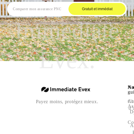
Gratuit et immédiat
Immediate
Evex.
Na
Art
No
gu
Ac
Ch
Payez moins, protégez mieux.
As
d’
D
Co
A