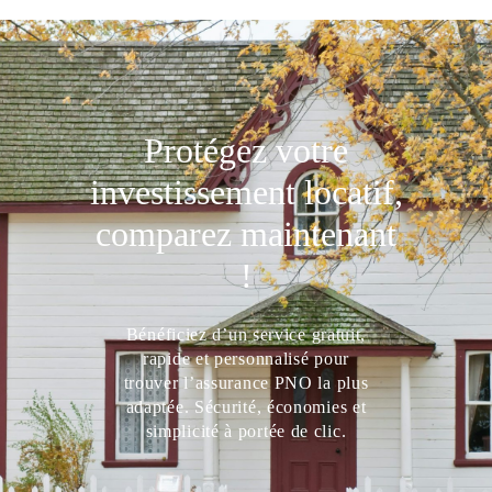
Protégez votre
investissement locatif,
comparez maintenant
!
Bénéficiez d’un service gratuit,
rapide et personnalisé pour
trouver l’assurance PNO la plus
adaptée. Sécurité, économies et
simplicité à portée de clic.