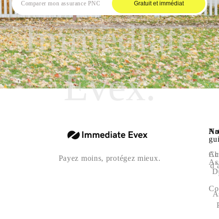
Gratuit et immédiat
Immediate
Evex.
Na
Art
No
gu
Ac
Ch
Payez moins, protégez mieux.
As
d’
D
Co
A