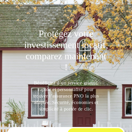
Protégez votre
investissement locatif,
comparez maintenant
!
Bénéficiez d’un service gratuit,
rapide et personnalisé pour
trouver l’assurance PNO la plus
adaptée. Sécurité, économies et
simplicité à portée de clic.