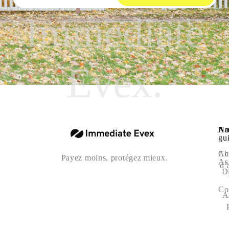
Immediate
Evex.
Na
Art
No
gu
Ac
Ch
Payez moins, protégez mieux.
As
d’
D
Co
A