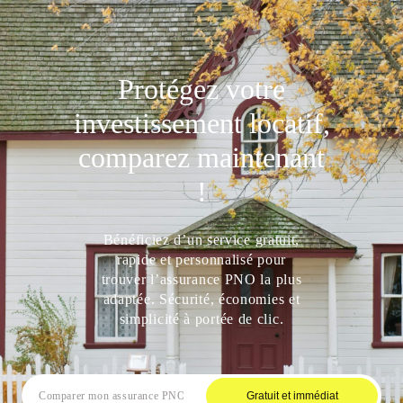
Protégez votre
investissement locatif,
comparez maintenant
!
Bénéficiez d’un service gratuit,
rapide et personnalisé pour
trouver l’assurance PNO la plus
adaptée. Sécurité, économies et
simplicité à portée de clic.
Gratuit et immédiat