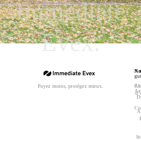
Immediate
Evex.
Na
Art
No
gu
Ac
Ch
Payez moins, protégez mieux.
As
d’
D
Co
A
In