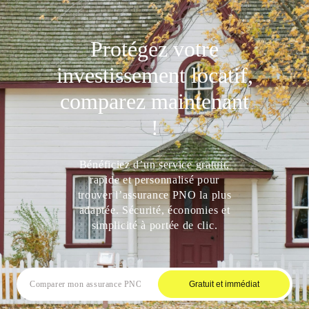
Protégez votre
investissement locatif,
comparez maintenant
!
Bénéficiez d’un service gratuit,
rapide et personnalisé pour
trouver l’assurance PNO la plus
adaptée. Sécurité, économies et
simplicité à portée de clic.
Gratuit et immédiat