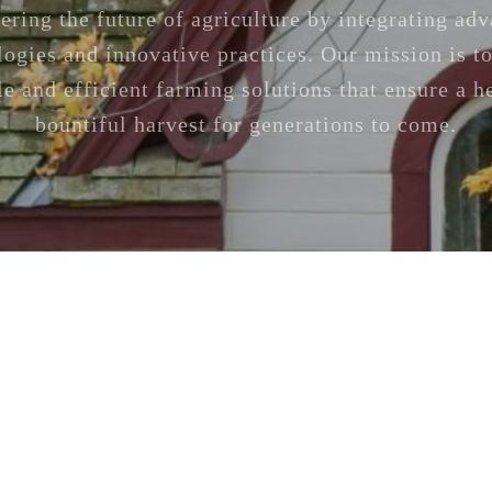
ering the future of agriculture by integrating ad
logies and innovative practices. Our mission is to
le and efficient farming solutions that ensure a h
bountiful harvest for generations to come.