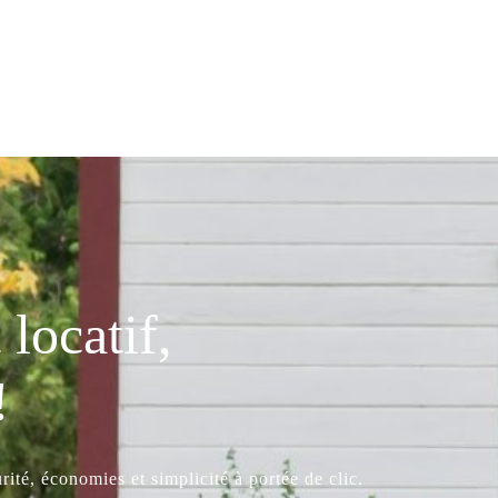
locatif,
!
ité, économies et simplicité à portée de clic.