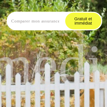
Gratuit et
immédiat
medi