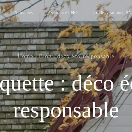
Actualités
Assurance PNO
Guide Assurance P
Home
Blog
déco éco-responsable
iquette :
déco é
responsable