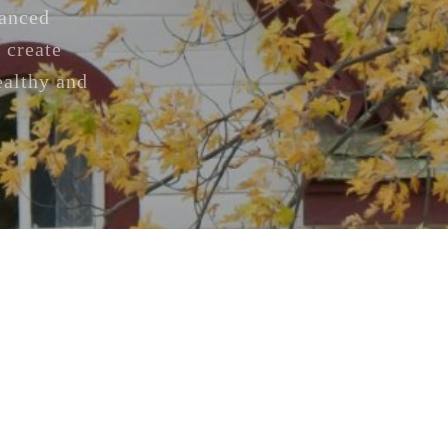
vanced
 create
ealthy and