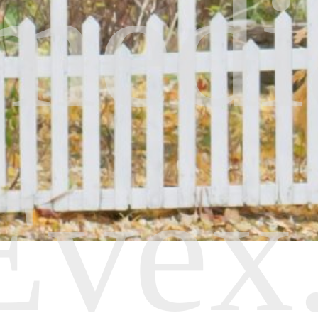
medi
Evex