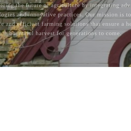
ering the future of agriculture by integrating ad
logies and innovative practices. Our mission is to
le and efficient farming solutions that ensure a h
bountiful harvest for generations to come.