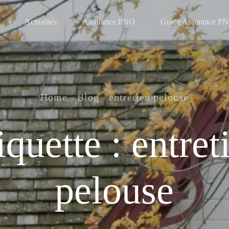
Actualités
Assurance PNO
Guide Assurance P
Home
Blog
entretien pelouse
iquette :
entret
pelouse