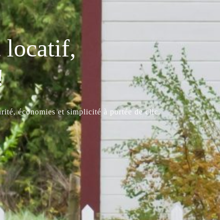
locatif,
!
ité, économies et simplicité à portée de clic.