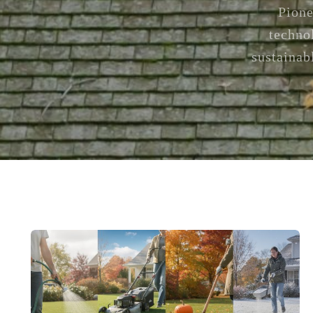
Pione
techno
sustainab