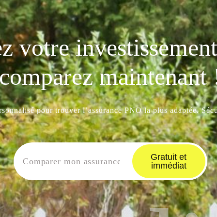
z votre investissement 
comparez maintenant 
ersonnalisé pour trouver l’assurance PNO la plus adaptée. Sécur
Gratuit et
immédiat