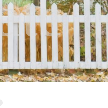
ate
.