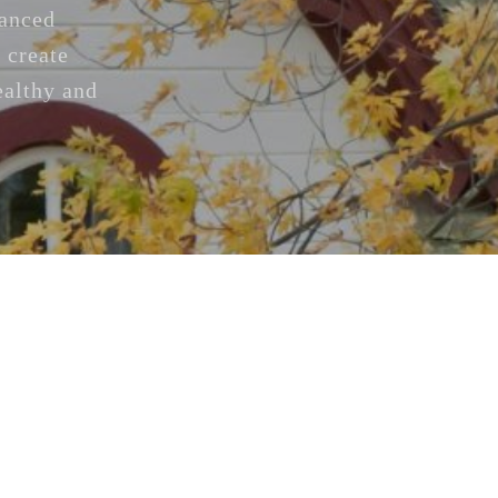
vanced
 create
ealthy and