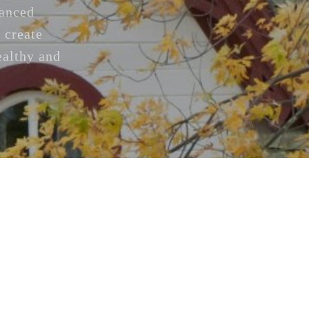
vanced
 create
ealthy and