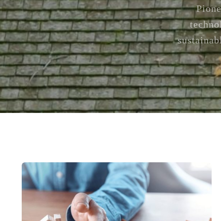
Pione
techno
sustainab