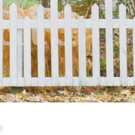
ate
.