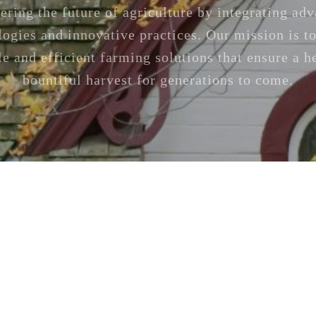
ering the future of agriculture by integrating ad
logies and innovative practices. Our mission is to
le and efficient farming solutions that ensure a h
bountiful harvest for generations to come.