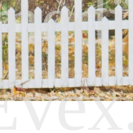
medi
Evex