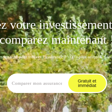
z votre investissement 
comparez maintenant 
ersonnalisé pour trouver l’assurance PNO la plus adaptée. Sécur
Gratuit et
immédiat