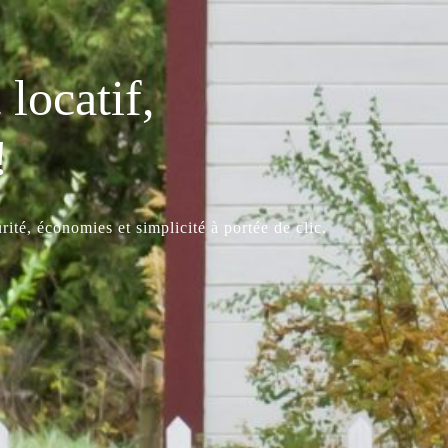
locatif,
!
ité, économies et simplicité à portée de clic.