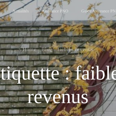
Actualités
Assurance PNO
Guide Assurance P
Home
Blog
faibles revenus
tiquette :
faibl
revenus