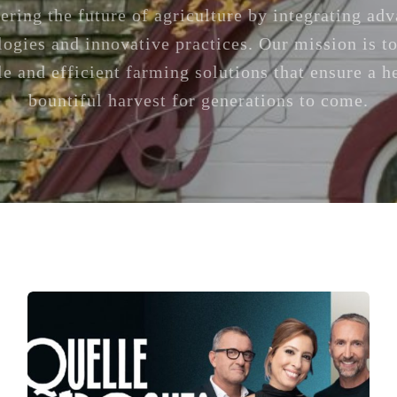
ering the future of agriculture by integrating ad
logies and innovative practices. Our mission is to
le and efficient farming solutions that ensure a h
bountiful harvest for generations to come.