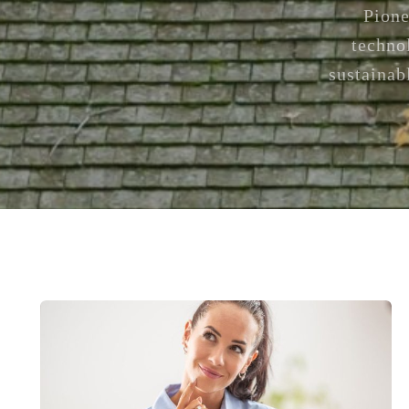
Pione
techno
sustainab