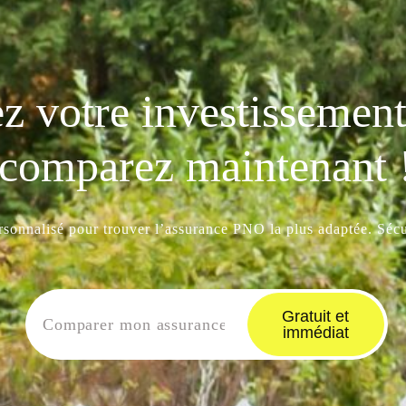
z votre investissement 
comparez maintenant 
ersonnalisé pour trouver l’assurance PNO la plus adaptée. Sécur
Gratuit et
immédiat