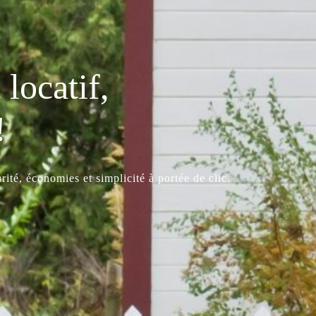
locatif,
!
ité, économies et simplicité à portée de clic.