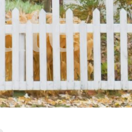
ate
.