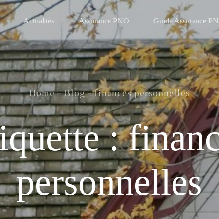
Actualités
Assurance PNO
Guide Assurance P
Home
Blog
finances personnelles
iquette :
finan
personnelles