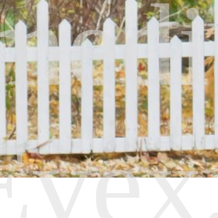
medi
Evex