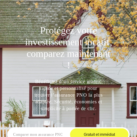
Protégez votre
investissement locatif,
comparez maintenant
!
Bénéficiez d’un service gratuit,
rapide et personnalisé pour
trouver l’assurance PNO la plus
adaptée. Sécurité, économies et
simplicité à portée de clic.
Gratuit et immédiat