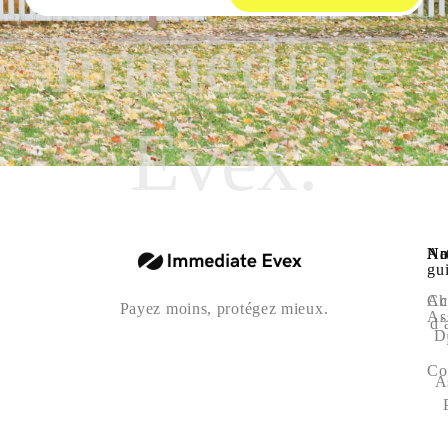
Immediate
Evex.
Na
Art
No
gu
Ac
Ch
Payez moins, protégez mieux.
As
d’
D
Co
A