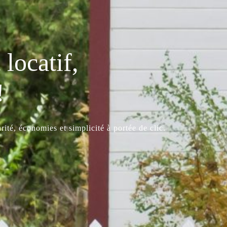
locatif,
!
ité, économies et simplicité à portée de clic.