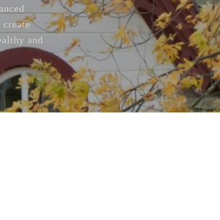
vanced
 create
ealthy and