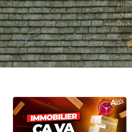
Pione
techno
sustainab