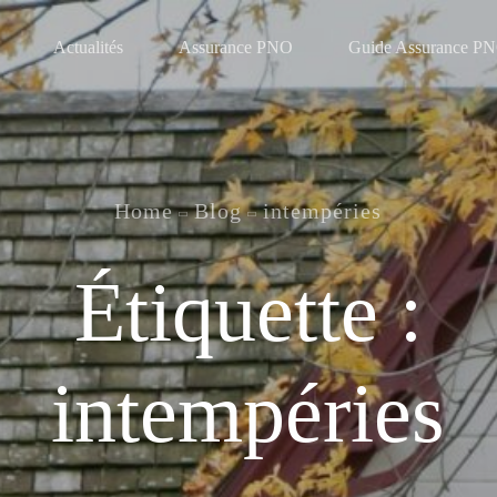
Actualités
Assurance PNO
Guide Assurance P
Home
Blog
intempéries
Étiquette :
intempéries