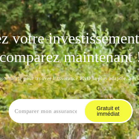
z votre investissement 
comparez maintenant 
ersonnalisé pour trouver l’assurance PNO la plus adaptée. Sécur
Gratuit et
immédiat