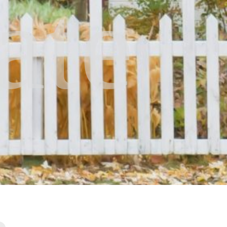
ate
.