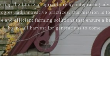
ering the future of agriculture by integrating ad
logies and innovative practices. Our mission is to
le and efficient farming solutions that ensure a h
bountiful harvest for generations to come.