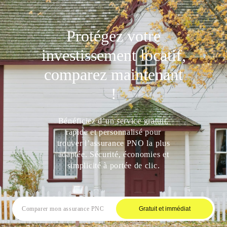
Protégez votre
investissement locatif,
comparez maintenant
!
Bénéficiez d’un service gratuit,
rapide et personnalisé pour
trouver l’assurance PNO la plus
adaptée. Sécurité, économies et
simplicité à portée de clic.
Gratuit et immédiat