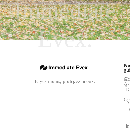
Immediate
Evex.
Na
Art
No
gu
Ac
Ch
Payez moins, protégez mieux.
As
d’
D
Co
A
In