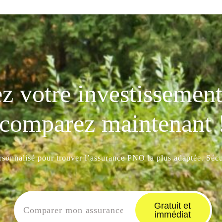
z votre investissement 
comparez maintenant 
ersonnalisé pour trouver l’assurance PNO la plus adaptée. Sécur
Gratuit et
immédiat