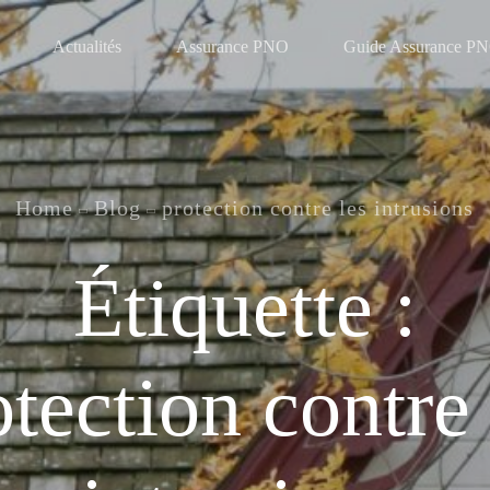
Actualités
Assurance PNO
Guide Assurance P
Home
Blog
protection contre les intrusions
Étiquette :
otection contre 