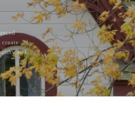
vanced
 create
ealthy and