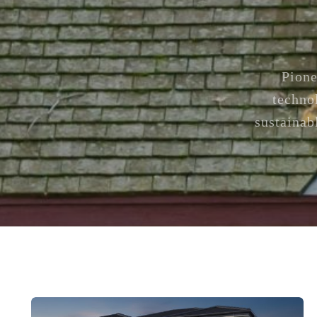
Pione
techno
sustainab