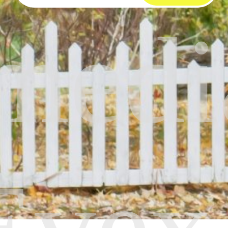
medi
Evex