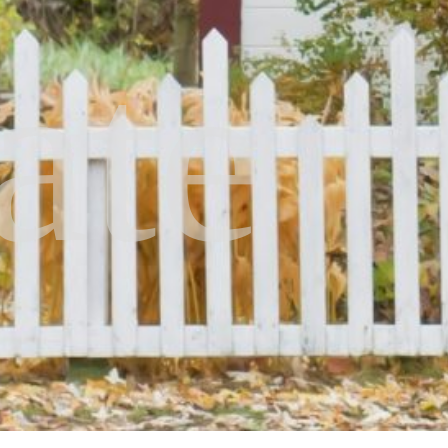
ate
.