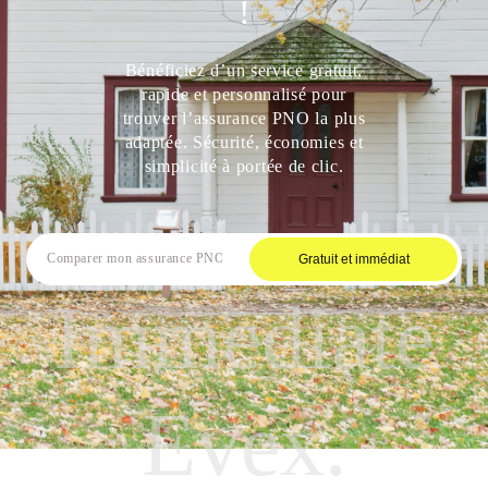
!
Bénéficiez d’un service gratuit,
rapide et personnalisé pour
trouver l’assurance PNO la plus
adaptée. Sécurité, économies et
simplicité à portée de clic.
Gratuit et immédiat
Immediate
Evex.