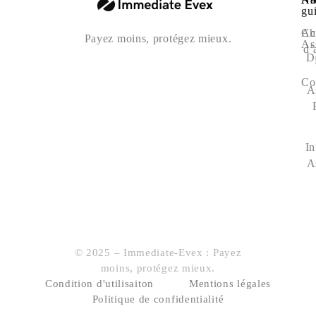
gu
Ac
Ch
Payez moins, protégez mieux.
As
d’
D
Co
A
In
A
© 2025 – Immediate-Evex : Payez
moins, protégez mieux.
Condition d'utilisaiton
Mentions légales
Politique de confidentialité