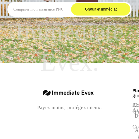
Gratuit et immédiat
Immediate
Evex.
Na
Art
No
gu
Ac
Ch
Payez moins, protégez mieux.
As
d’
D
Co
A