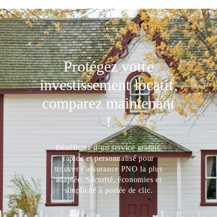
Protégez votre
investissement locatif,
comparez maintenant
!
Bénéficiez d’un service gratuit,
rapide et personnalisé pour
trouver l’assurance PNO la plus
adaptée. Sécurité, économies et
simplicité à portée de clic.