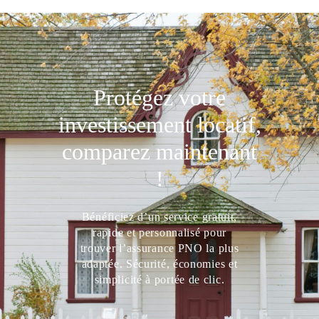
Protégez votre
investissement locatif,
comparez maintenant
!
Bénéficiez d’un service gratuit,
rapide et personnalisé pour
trouver l’assurance PNO la plus
adaptée. Sécurité, économies et
simplicité à portée de clic.