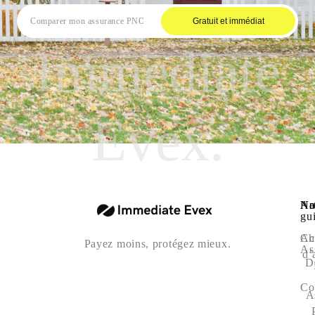
Gratuit et immédiat
Immediate
Evex.
Na
Art
No
gu
Ac
Ch
Payez moins, protégez mieux.
As
d’
D
Co
A