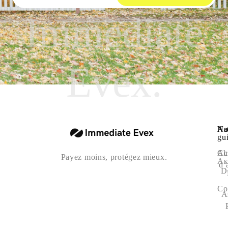
Immediate
Evex.
Na
Art
No
gu
Ac
Ch
Payez moins, protégez mieux.
As
d’
D
Co
A