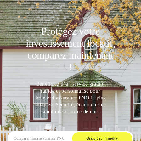
Protégez votre
investissement locatif,
comparez maintenant
!
Bénéficiez d’un service gratuit,
rapide et personnalisé pour
trouver l’assurance PNO la plus
adaptée. Sécurité, économies et
simplicité à portée de clic.
Gratuit et immédiat