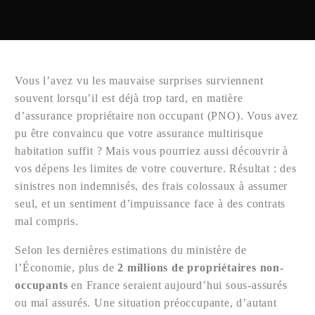
Vous l’avez vu les mauvaise surprises surviennent
souvent lorsqu’il est déjà trop tard, en matière
d’assurance propriétaire non occupant (PNO). Vous avez
pu être convaincu que votre assurance multirisque
habitation suffit ? Mais vous pourriez aussi découvrir à
vos dépens les limites de votre couverture. Résultat : des
sinistres non indemnisés, des frais colossaux à assumer
seul, et un sentiment d’impuissance face à des contrats
mal compris.
Selon les dernières estimations du ministère de
l’Économie, plus de
2 millions de propriétaires non-
occupants
en France seraient aujourd’hui sous-assurés
ou mal assurés. Une situation préoccupante, d’autant