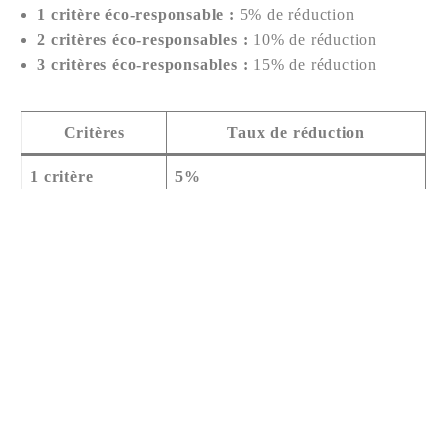
1 critère éco-responsable :
5% de réduction
2 critères éco-responsables :
10% de réduction
3 critères éco-responsables :
15% de réduction
Nous contacter
Critères
Taux de réduction
1 critère
5%
2 critères
10%
3 critères
15%
Les critères d’éco-responsabilité
Pour bénéficier de la remise, les assurés doivent
satisfaire au moins l’un des critères suivants :