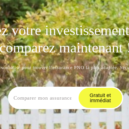
z votre investissement 
comparez maintenant 
ersonnalisé pour trouver l’assurance PNO la plus adaptée. Sécur
Gratuit et
immédiat