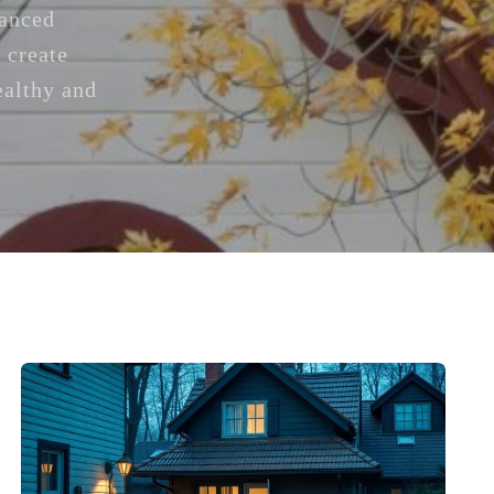
vanced
 create
ealthy and