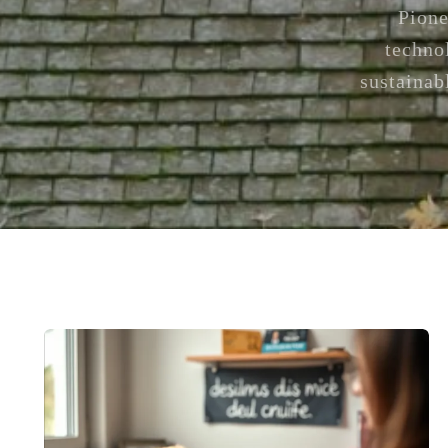
Pione
techno
sustainab