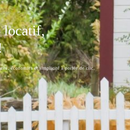
locatif,
!
ité, économies et simplicité à portée de clic.