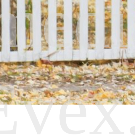
medi
Evex