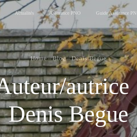
Actualités
Assurance PNO
Guide Assurance P
Home
Blog
Denis Begue
Auteur/autrice 
Denis Begue