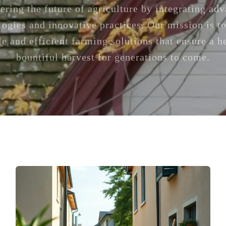
ering the future of agriculture by integrating ad
logies and innovative practices. Our mission is to
le and efficient farming solutions that ensure a h
bountiful harvest for generations to come.