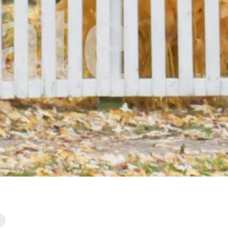
ate
.