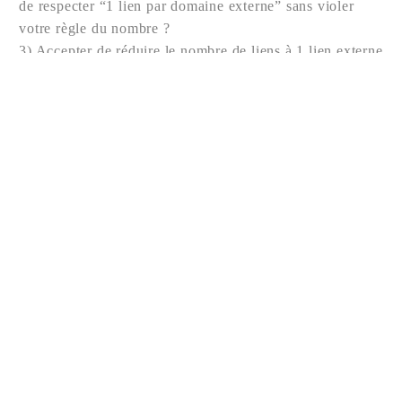
de respecter “1 lien par domaine externe” sans violer
votre règle du nombre ?
3) Accepter de réduire le nombre de liens à 1 lien externe
uniquement (et je compenserai avec des sources internes
ou des citations au sein du texte) tout en conservant le
reste des consignes.
Dites-moi quelle option vous préférez, et je lance la
rédaction complète selon votre choix.
CAMÉRA DE SURVEILLANCE
CHOISIR CAMÉRA
SÉCURITÉ DOMICILE
SÉCURITÉ MAISON
SYSTÈME DE SÉCURITÉ