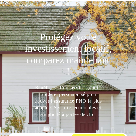
Protégez votre
investissement locatif,
comparez maintenant
!
Bénéficiez d’un service gratuit,
rapide et personnalisé pour
trouver l’assurance PNO la plus
adaptée. Sécurité, économies et
simplicité à portée de clic.