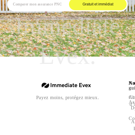
Gratuit et immédiat
Immediate
Evex.
Na
Art
No
gu
Ac
Ch
Payez moins, protégez mieux.
As
d’
D
Co
A