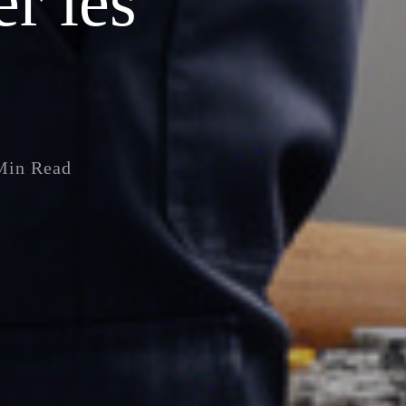
er les
Min Read