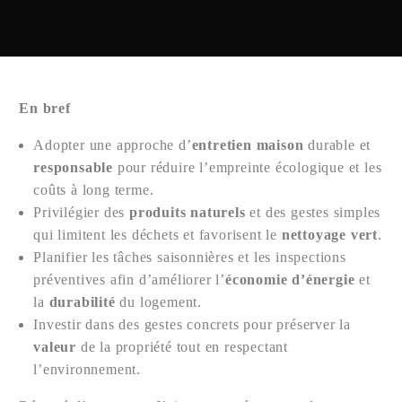
En bref
Adopter une approche d’
entretien maison
durable et
responsable
pour réduire l’empreinte écologique et les
coûts à long terme.
Privilégier des
produits naturels
et des gestes simples
qui limitent les déchets et favorisent le
nettoyage vert
.
Planifier les tâches saisonnières et les inspections
préventives afin d’améliorer l’
économie d’énergie
et
la
durabilité
du logement.
Investir dans des gestes concrets pour préserver la
valeur
de la propriété tout en respectant
l’environnement.