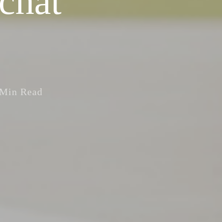
chat
 Min Read