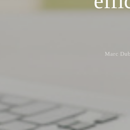
eff
Marc Dub