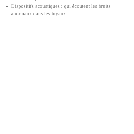
Nous contacter
Dispositifs acoustiques : qui écoutent les bruits
anormaux dans les tuyaux.
Raisons de faire appel à un plombier
Malgré l’essor des plateformes d’entraide et des solutions
de bricolage, recourir à un plombier pour des fuites
significatives est fondamental. Un professionnel possède
l’expertise nécessaire pour diagnostiquer rapidement le
problème et proposer des réparations durables. Cela
inclut :
La capacité d’évaluer l’étendue des dégâts.
Le matériel professionnel pour effectuer des
réparations efficaces.
La rédaction de rapports nécessaires pour les
assurances.