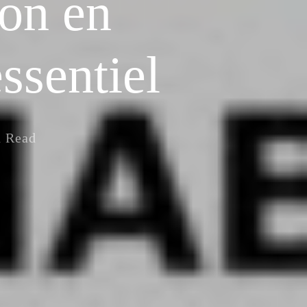
ion en
ssentiel
n Read