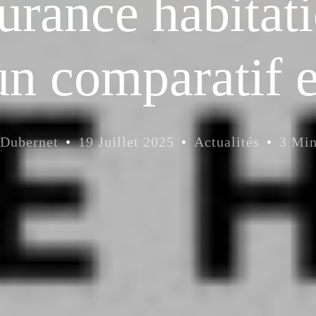
urance habitat
un comparatif e
Dubernet
19 Juillet 2025
Actualités
3 Mi