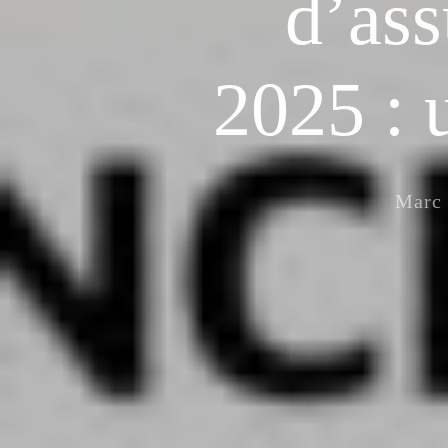
d’ass
2025 : 
Marc 