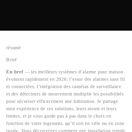
résumé
Brief
En bref
— les meilleurs systèmes d’alarme pour maison
évoluent rapidement en 2026: l’essor des alarmes sans fil
et connectées, l’intégration des caméras de surveillance
et des détecteurs de mouvement multiplie les possibilités
pour sécuriser efficacement une habitation. Je partage
mon expérience de ces solutions, leurs atouts et leurs
limites, et je vous guide pas à pas dans le choix en
fonction de votre logement, qu’il soit en ville ou en zone
rurale. Vous découvrirez comment une installation simple