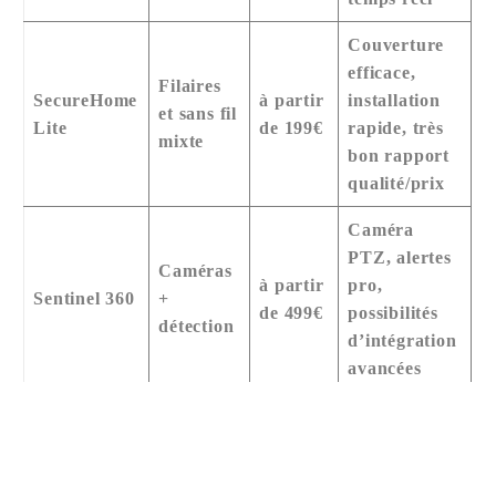
Couverture
efficace,
Filaires
SecureHome
à partir
installation
et sans fil
Lite
de 199€
rapide, très
mixte
bon rapport
qualité/prix
Caméra
PTZ, alertes
Caméras
à partir
pro,
Sentinel 360
+
Nous contacter
de 499€
possibilités
détection
d’intégration
avancées
Innovations sécurité 2026
et
sécurité maison caméra et
alarme
vous permettent d’approfondir les spécificités de