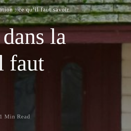
tion : ce qu’il faut savoir
 dans la
l faut
1 Min Read