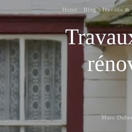
Home
Blog
Travaux & 
Travaux
rénov
Marc Dube