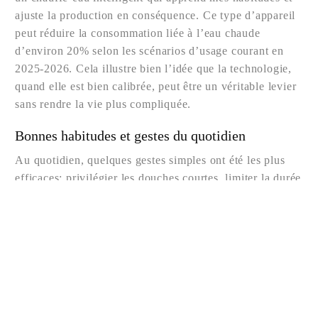
ajuste la production en conséquence. Ce type d’appareil
peut réduire la consommation liée à l’eau chaude
d’environ 20% selon les scénarios d’usage courant en
2025-2026. Cela illustre bien l’idée que la technologie,
quand elle est bien calibrée, peut être un véritable levier
sans rendre la vie plus compliquée.
Bonnes habitudes et gestes du quotidien
Nous contacter
Au quotidien, quelques gestes simples ont été les plus
efficaces: privilégier les douches courtes, limiter la durée
des lavages et fermer le robinet lors du savonnage. Ma
routine inclut des périodes de lavage des mains à l’eau
froide lorsque c’est possible et le remplissage du lave-
vaisselle uniquement en charge complète. Ces habitudes,
associées à une meilleure gestion du débit et à une
utilisation judicieuse de l’eau chaude, m’ont permis de
prolonger les périodes entre les vidanges et l’entretien du