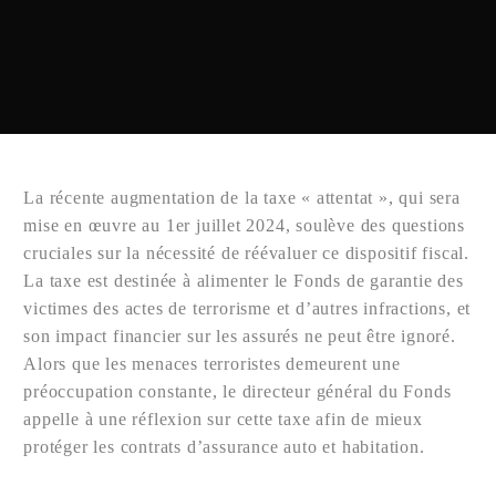
La récente augmentation de la taxe « attentat », qui sera
mise en œuvre au 1er juillet 2024, soulève des questions
cruciales sur la nécessité de réévaluer ce dispositif fiscal.
La taxe est destinée à alimenter le Fonds de garantie des
victimes des actes de terrorisme et d’autres infractions, et
son impact financier sur les assurés ne peut être ignoré.
Alors que les menaces terroristes demeurent une
préoccupation constante, le directeur général du Fonds
appelle à une réflexion sur cette taxe afin de mieux
protéger les contrats d’assurance auto et habitation.