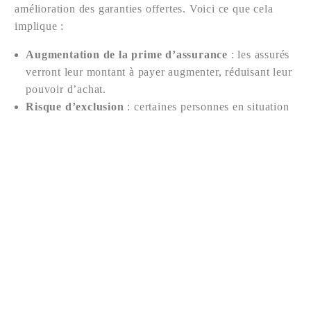
amélioration des garanties offertes. Voici ce que cela
implique :
Augmentation de la prime d’assurance
: les assurés
verront leur montant à payer augmenter, réduisant leur
Nous contacter
pouvoir d’achat.
Risque d’exclusion
: certaines personnes en situation
financière précaire pourraient être amenées à renoncer
à leur assurance.
Intérêt pour le Fonds de garantie
: le financement
des indemnisations demeure crucial pour soutenir les
victimes.
Le rôle du Fonds de garantie des
victimes
Le Fonds de garantie des victimes des actes de terrorisme
et d’autres infractions (FGTI) joue un rôle vital en cas