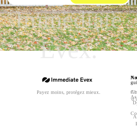
Immediate
Evex.
Na
Art
No
gu
Ac
Ch
Payez moins, protégez mieux.
As
d’
D
Co
A