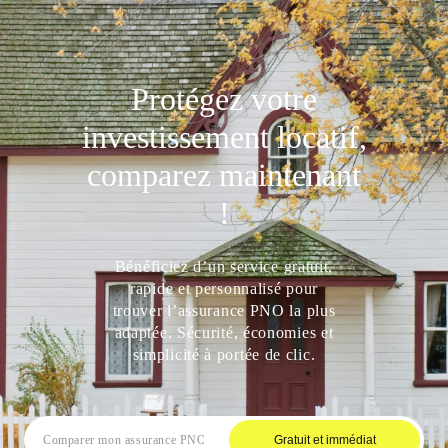
Protégez votre
investissement locatif,
comparez maintenant
!
Bénéficiez d’un service gratuit,
rapide et personnalisé pour
trouver l’assurance PNO la plus
adaptée. Sécurité, économies et
simplicité à portée de clic.
Gratuit et immédiat