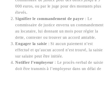
000 euros, ou par le juge pour des montants plus
élevés.
Signifier le commandement de payer
: Le
commissaire de justice enverra un commandement
au locataire, lui donnant un mois pour régler la
dette, contester ou trouver un accord amiable.
Engager la saisie
: Si aucun paiement n’est
effectué et qu’aucun accord n’est trouvé, la saisie
sur salaire peut être initiée.
Nous contacter
Notifier l’employeur
: Le procès-verbal de saisie
doit être transmis à l’employeur dans un délai de
trois mois.
Informer le locataire
: Le locataire doit être
informé de la saisie dans les 8 jours suivant la
notification à l’employeur.
Désigner le commissaire de justice répartiteur
:
Ce professionnel est chargé de récupérer les