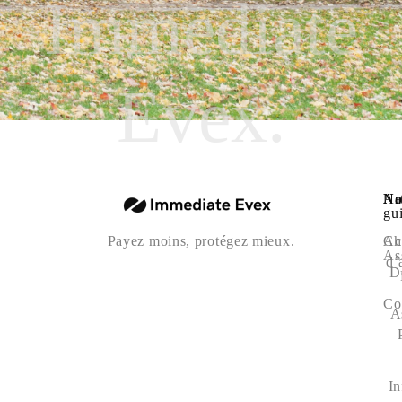
Immediate
Evex.
Na
Art
No
gu
Ac
Ch
Payez moins, protégez mieux.
As
d’
D
Co
A
In