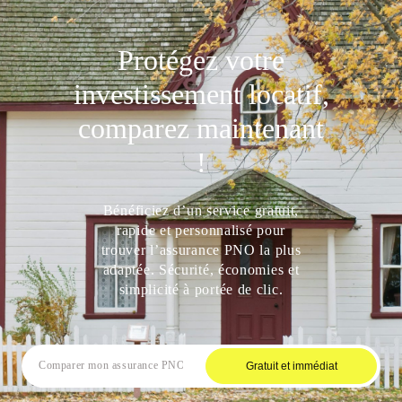
Protégez votre
investissement locatif,
comparez maintenant
!
Bénéficiez d’un service gratuit,
rapide et personnalisé pour
trouver l’assurance PNO la plus
adaptée. Sécurité, économies et
simplicité à portée de clic.
Gratuit et immédiat