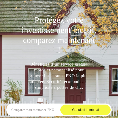
Protégez votre
investissement locatif,
comparez maintenant
!
Bénéficiez d’un service gratuit,
rapide et personnalisé pour
trouver l’assurance PNO la plus
adaptée. Sécurité, économies et
simplicité à portée de clic.
Gratuit et immédiat