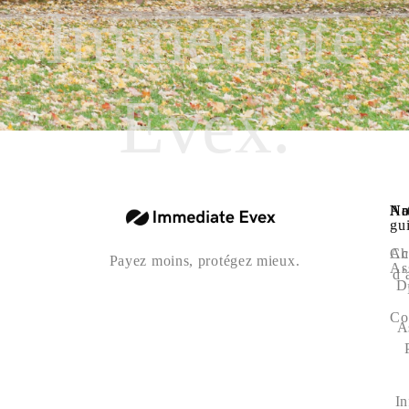
Immediate
Evex.
Na
Art
No
gu
Ac
Ch
Payez moins, protégez mieux.
As
d’
D
Co
A
In