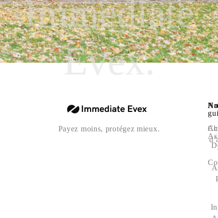
Immediate
Evex.
Na
Art
No
gu
Ac
Ch
Payez moins, protégez mieux.
As
d’
D
Co
A
In