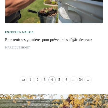
ENTRETIEN MAISON
Entretenir ses gouttières pour prévenir les dégâts des eaux
MARC DUBERNET
1
2
3
4
5
6
…
34