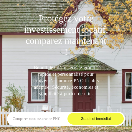
Protégez votre
investissement locatif,
comparez maintenant
!
Bénéficiez d’un service gratuit,
rapide et personnalisé pour
trouver l’assurance PNO la plus
adaptée. Sécurité, économies et
simplicité à portée de clic.
Gratuit et immédiat