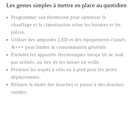
Les gestes simples à mettre en place au quotidien
Programmer son thermostat pour optimiser le
chauffage et la climatisation selon les horaires et les
pièces.
Utiliser des ampoules LED et des équipements classés
A+++
pour limiter la consommation générale.
Éteindre les appareils électroniques lorsqu’ils ne sont
pas utilisés, au lieu de les laisser en veille.
Prioriser les trajets à vélo ou à pied pour les petits
Nous contacter
déplacements.
Réduire la durée des douches et passer à des douches
rapides.
Débrancher les chargeurs dès que l’appareil est chargé
pour éviter l’« énergie fantôme ».
Considérer des solutions de
énergie renouvelable
lorsque c’est pertinent et financièrement viable.